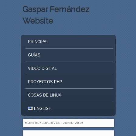
Gaspar Fernández
Website
MAIN MENU
SKIP TO PRIMARY CONTENT
SKIP TO SECONDARY CONTENT
PRINCIPAL
GUÍAS
VÍDEO DIGITAL
PROYECTOS PHP
COSAS DE LINUX
ENGLISH
MONTHLY ARCHIVES:
JUNIO 2015