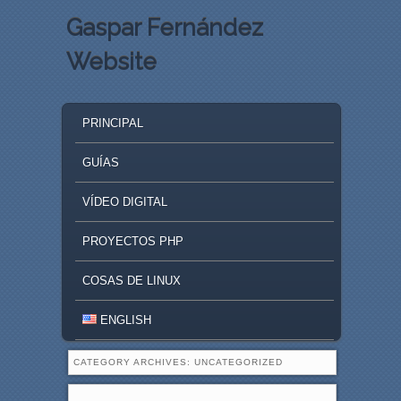
Gaspar Fernández
Website
MAIN MENU
SKIP TO PRIMARY CONTENT
SKIP TO SECONDARY CONTENT
PRINCIPAL
GUÍAS
VÍDEO DIGITAL
PROYECTOS PHP
COSAS DE LINUX
ENGLISH
CATEGORY ARCHIVES:
UNCATEGORIZED